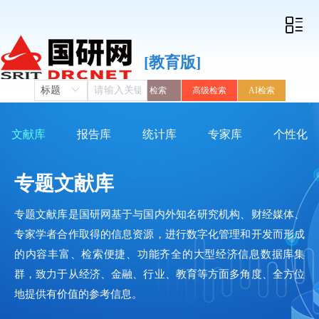
[教育版]
检索
高级检索
AI检索
文献库
报告库
统计库
专家库
个性化
专题文献库
专题文献库是国研网基于与国内外知名研究机构、财经媒体、
专家学者合作取得的信息资源，进行数字化管理和开发而形成
的内容丰富、检索便捷、功能齐全的大型经济信息数据库集
群，致力于从经济、金融、行业、教育等方面多角度、全方位
地提供有价值的参考信息。